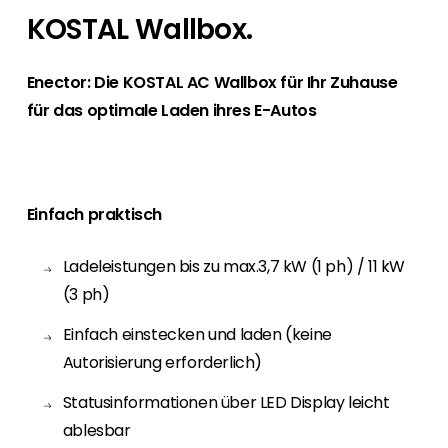
Finden Sie einen PV-Installateur in Ihrer
Unser Kunden-Portal bietet 24/7 Live-Preise,
KOSTAL Wallbox.
Region
Produktverfügbarkeit und Dokumentation!
Sie sind Privatkunde und sind auf der Suche
nach einem passenden PV-Installateur? Dann
Enector: Die KOSTAL AC Wallbox für Ihr Zuhause
Karriere
sind Sie bei uns genau richtig.
für das optimale Laden ihres E-Autos
Sie suchen nach einem Job in der
Erneuerbaren Energie Branche? Dann sind Sie
bei uns richtig!
Hauseigentümer
Einfach praktisch
Wenn Sie auf der Suche nach wichtigen
Produkt- und Brancheninformationen sind,
Ladeleistungen bis zu max.3,7 kW (1 ph) / 11 kW
werden Sie bei uns fündig.
(3 ph)
Einfach einstecken und laden (keine
Autorisierung erforderlich)
Statusinformationen über LED Display leicht
ablesbar