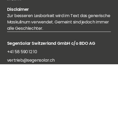
Disclaimer
Zur besseren Lesbarkeit wird im Text das generische
Maskulinum verwendet. Gemeint sind jedoch immer
alle Geschlechter.
SegenSolar Switzerland GmbH c/o BDO AG
+41 58 590 12 10
vertrieb@segensolar.ch
Hodlerstraße 5
3011 Bern
Copyright © 2026 – SegenSolar Switzerland GmbH.
Alle Rechte vorbehalten.