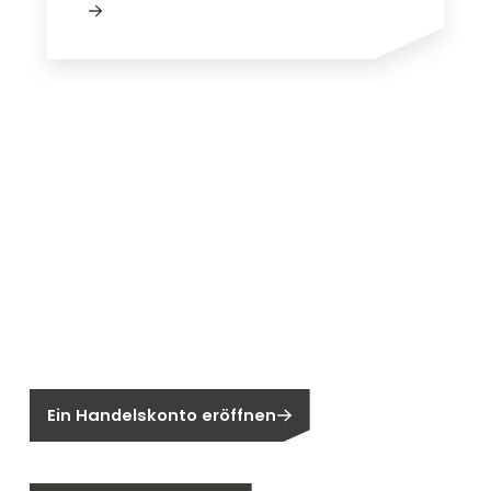
Neu bei Segen?
Sie sind noch kein Segen-Kunde?
Ein Handelskonto eröffnen
Sind Sie ein Endkunden?