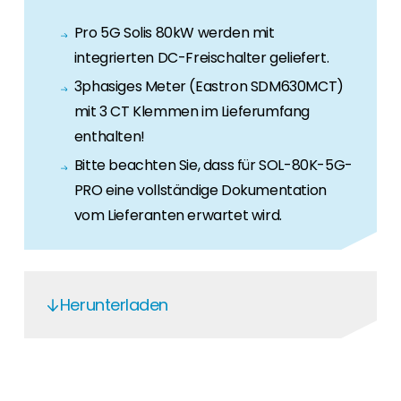
Pro 5G Solis 80kW werden mit
integrierten DC-Freischalter geliefert.
3phasiges Meter (Eastron SDM630MCT)
mit 3 CT Klemmen im Lieferumfang
enthalten!
Bitte beachten Sie, dass für SOL-80K-5G-
PRO eine vollständige Dokumentation
vom Lieferanten erwartet wird.
Herunterladen
IEC61727, IEC62116 Solis-(75-110)K-5G
IS16221, IEC62109-2, IS16169, IEC 62116