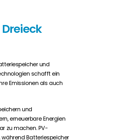
Batteriespeicher
Die Speicherung von Solarstrom geht
Dreieck
Hand in Hand mit der Photovoltaik und
ermöglicht es den Eigentümern, ihre
Häuser und Unternehmen mit
kostengünstiger, nachhaltiger Energie
zu versorgen, und ist auch als
tteriespeicher und
eigenständiges System kostengünstig.
hnologien schafft ein
hre Emissionen als auch
speichern und
n, erneuerbare Energien
ar zu machen. PV-
 während Batteriespeicher
Batteriespeicher