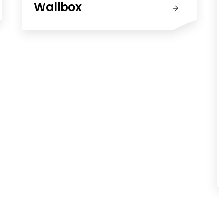
Wallbox
Wallbox
Wählen Sie aus unserem Angebot an
Wallboxen – von Modellen für den
privaten Gebrauch bis hin zu Lösungen
für den gewerblichen Einsatz.
Wallbox