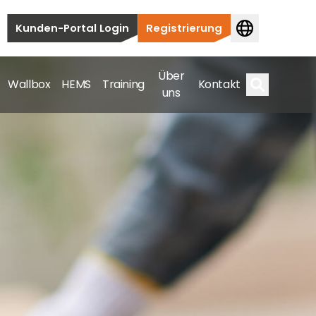
Kunden-Portal Login
Registrierung
Über
Wallbox
HEMS
Training
Kontakt
uns
Suche
bauten bis hin zu kommerziellen und
samte Spektrum ab.