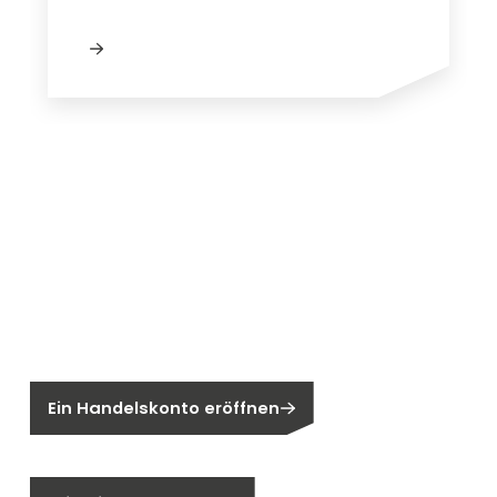
Neu bei Segen?
Sie sind noch kein Segen-Kunde?
Ein Handelskonto eröffnen
Sind Sie ein Endkunden?