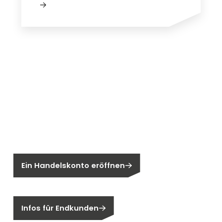
Neu bei Segen?
Sie sind noch kein Segen-Kunde?
Ein Handelskonto eröffnen
Sind Sie ein Endkunden?
Infos für Endkunden