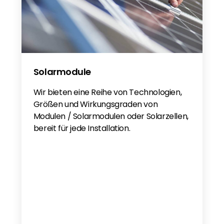
Anker Solix X1 1ph NL
Anker Solix 3ph EN
Anker Solix X1 3ph De
Anker Solix X1 FR
Anker Solix X1 3ph FR
Solarmodule
Anker Solix X1 NL
Wir bieten eine Reihe von Technologien,
Anker Solix X1 SV
Größen und Wirkungsgraden von
Anker Solix X1 PL
Modulen / Solarmodulen oder Solarzellen,
bereit für jede Installation.