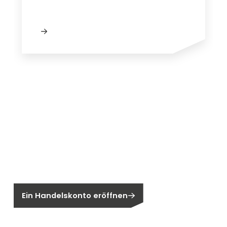
Neu bei Segen?
Sie sind noch kein Segen-Kunde?
Ein Handelskonto eröffnen
Sind Sie ein Endkunden?