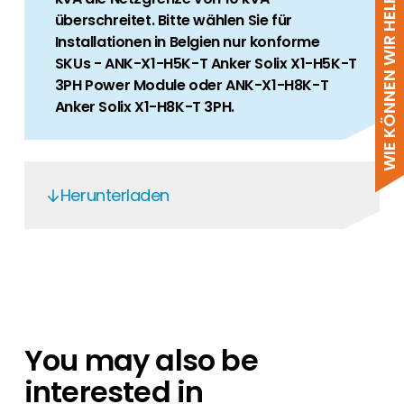
WIE KÖNNEN WIR HELFEN?
überschreitet. Bitte wählen Sie für
Installationen in Belgien nur konforme
SKUs - ANK-X1-H5K-T Anker Solix X1-H5K-T
3PH Power Module oder ANK-X1-H8K-T
Anker Solix X1-H8K-T 3PH.
Herunterladen
Anker Solix X1 Power Module EN 2025
Anker Solix X1 Installer guidlines EN 2025
Anker Solix X1 3ph DE
Anker Solix X1 DE
You may also be
Anker Solix 3ph DE
interested in
Anker Solix X1 3ph NL