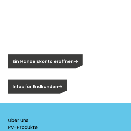
Neu bei Segen?
Sie sind noch kein Segen-Kunde?
Ein Handelskonto eröffnen
Sind Sie ein Endkunden?
Infos für Endkunden
Über uns
PV-Produkte