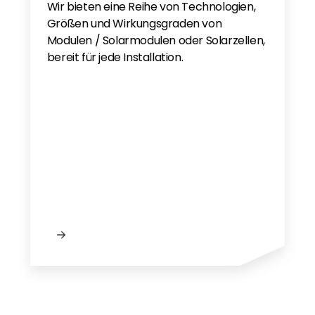
Wir bieten eine Reihe von Technologien,
Anker Solix x1 3ph PL
Größen und Wirkungsgraden von
Anker Solix X1 3PH PL
Modulen / Solarmodulen oder Solarzellen,
Anker Solix 3ph 2025 EN
bereit für jede Installation.