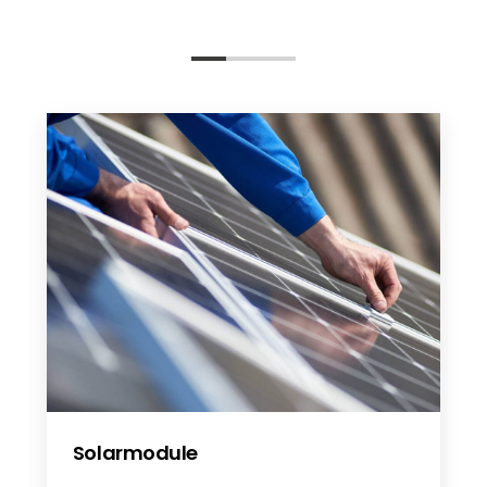
Anker Solix X1 3ph NL
Anker Solix X1 3ph SV
Anker Solix X1 3ph DE
Anker Solix X1 3ph PL
Anker Solix x1 1ph SV
Anker Solix 3ph EN
ANKER X1-Single Phase 2025
Anker Solix X1 3ph De
Anker Solix X1 FR
Anker Solix X1 3ph FR
Anker Solix X1 NL
Anker Solix X1 SV
Anker Solix X1 PL
Anker Solix X1 3PH SV
Anker Solix X1 3PH SV
Solarmodule
Anker Solix X1 3PH PL