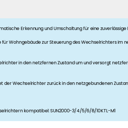
rgie Branche? Dann sind Sie bei uns richtig!
omatische Erkennung und Umschaltung für eine zuverlässig
nd Brancheninformationen sind, werden Sie bei uns fündig.
ge für Wohngebäude zur Steuerung des Wechselrichters im
selrichter in den netzfernen Zustand um und versorgt netz
tet der Wechselrichter zurück in den netzgebundenen Zustan
hselrichtern kompatibel: SUN2000-3/4/5/6/8/10KTL-M1