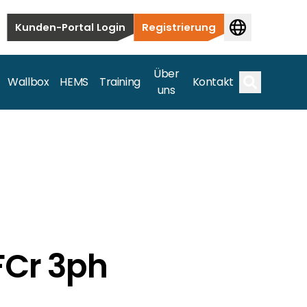
Kunden-Portal Login
Registrierung
Über
Wallbox
HEMS
Training
Kontakt
uns
Suche
bauten bis hin zu kommerziellen und
samte Spektrum ab.
FCr 3ph