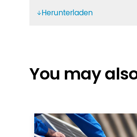
Herunterladen
UK Warranty
Produktgarantie
You may also 
HUA - Backup Box B0-B1
Kurzanleitung.
Installation Manual Kurzanleitung
Update Fusion App - DE
Conditions - EN
Conditions - DE/EN