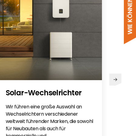
PV
Solar-Wechselrichter
Sie h
Sola
Wir führen eine große Auswahl an
monti
Wechselrichtern verschiedener
Flac
weltweit führender Marken, die sowohl
für e
für Neubauten als auch für
kommerzielle und