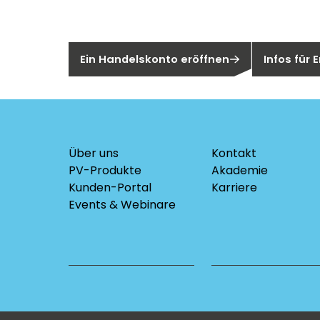
Sie sind noch kein Segen-Kunde?
Sind Sie ei
Ein Handelskonto eröffnen
Infos für
Über uns
Kontakt
PV-Produkte
Akademie
Kunden-Portal
Karriere
Events & Webinare