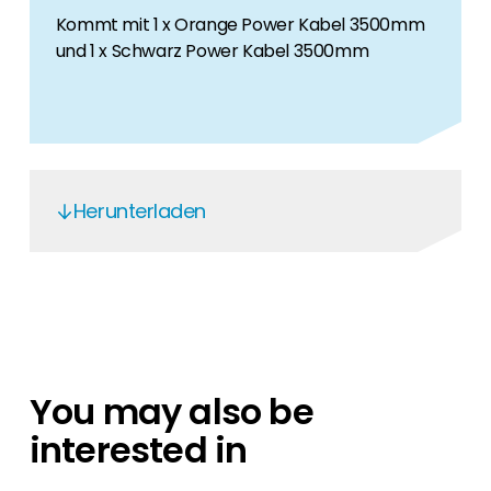
Kommt mit 1 x Orange Power Kabel 3500mm
und 1 x Schwarz Power Kabel 3500mm
Herunterladen
Test Report
Test Summary
EN
EN
You may also be
EN
interested in