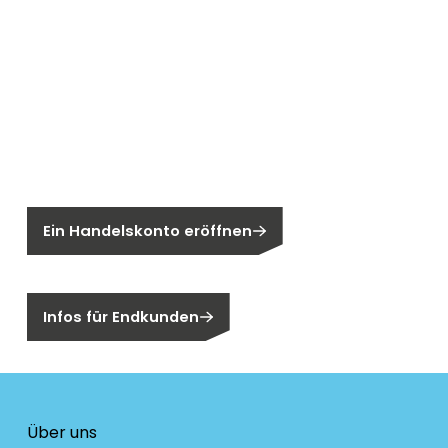
Neu bei Segen?
Sie sind noch kein Segen-Kunde?
Ein Handelskonto eröffnen
Sind Sie ein Endkunden?
Infos für Endkunden
Über uns