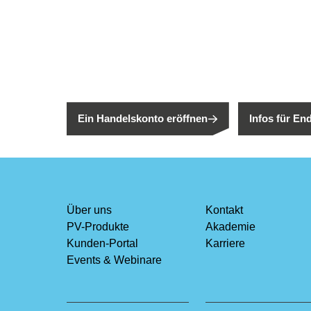
Neu bei Sege
Sie sind noch kein Segen-Kunde?
Sind Sie ein 
Ein Handelskonto eröffnen
Infos für E
Über uns
Kontakt
PV-Produkte
Akademie
Kunden-Portal
Karriere
Events & Webinare