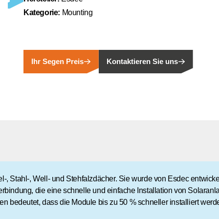
Kategorie:
Mounting
men für neue und bestehende PV-Anlagen an.
deal für den Deutschen Markt eignen.
ndenveranstaltungen und Roadshows, melden Sie sich für regelmäß
Autarkie, Effizienz und Kostenersparnis.
Ihr Segen Preis
Kontaktieren Sie uns
die besten PV-Produkte.
Sie sich uns anschliessen können, oder nutzen Sie unsere kostenl
den bieten wir den Kontakt zu einem Segen Fachpartner aus Ihrer
kt zu allen Abteilungen und finden ein marktgerechtes Portfolio.
n Partner und profitieren Sie von unseren Vorteilen!
el-, Stahl-, Well- und Stehfalzdächer. Sie wurde von Esdec entwickel
 passenden PV-Installateur? Dann sind Sie bei uns genau richtig.
kverbindung, die eine schnelle und einfache Installation von Solara
rfügbarkeit und Dokumentation!
n bedeutet, dass die Module bis zu 50 % schneller installiert wer