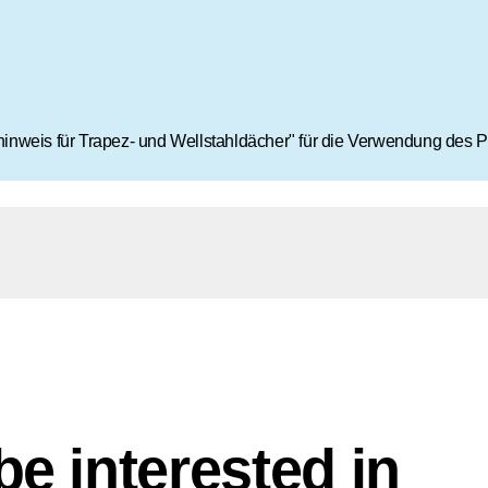
 Branche? Dann sind Sie bei uns richtig!
ancheninformationen sind, werden Sie bei uns fündig.
nweis für Trapez- und Wellstahldächer" für die Verwendung des P
e interested in
l Roofs