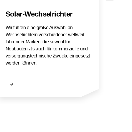
Solar-Wechselrichter
PV-
Wir führen eine große Auswahl an
Sie ha
Wechselrichtern verschiedener weltweit
Solar
führender Marken, die sowohl für
monti
Neubauten als auch für kommerzielle und
und I
versorgungstechnische Zwecke eingesetzt
Ersch
werden können.