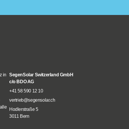
z in
SegenSolar Switzerland GmbH
c/o BDO AG
+41 58 590 12 10
e
vertrieb@segensolar.ch
alle
Hodlerstraße 5
3011 Bern