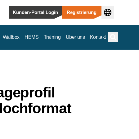
Kunden-Portal Login
Registrierung
Wallbox
HEMS
Training
Über uns
Kontakt
Suche
geprofil
 hin zu kommerziellen und versorgungstechnischen Anwendungen.
Hochformat
m ab.