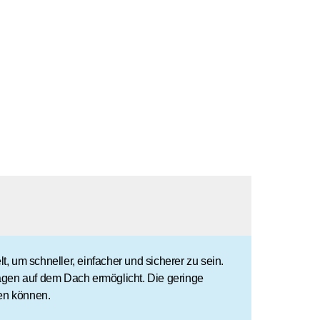
ige Webinare an und registrieren Sie sich für die Akademie.
osen Schulungen und Webinare.
 Region.
t, um schneller, einfacher und sicherer zu sein.
nlagen auf dem Dach ermöglicht. Die geringe
den können.