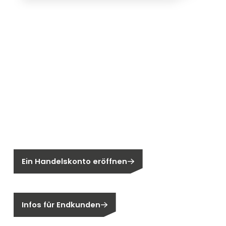
Neu bei Segen?
Sie sind noch kein Segen-Kunde?
Ein Handelskonto eröffnen
Sind Sie ein Endkunden?
Infos für Endkunden