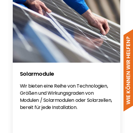
EN
Schletter Komponentenuerbersicht
2023DE
SLT - Roof Hook Rapid2
Schletter 22
WIE KÖNNEN WIR HELFEN?
Rapid2+ Slate
Solarmodule
Wir bieten eine Reihe von Technologien,
Größen und Wirkungsgraden von
Modulen / Solarmodulen oder Solarzellen,
bereit für jede Installation.