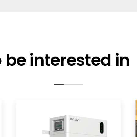
ation
be interested in
r DEU
odSG) Product Safety Act