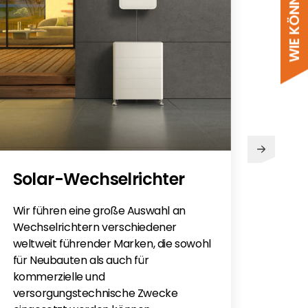
PV
Solar-Wechselrichter
Sie h
Sola
Wir führen eine große Auswahl an
monti
Wechselrichtern verschiedener
Flac
weltweit führender Marken, die sowohl
für e
für Neubauten als auch für
kommerzielle und
versorgungstechnische Zwecke