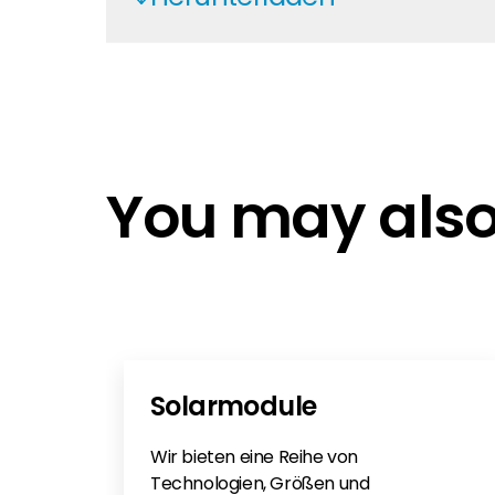
Wood screw edge distances
Rapid2+
Roof Anchors
Schletter General Planning Install
You may also 
Autocalculator Software
SLT - CE Steal Structures
Designing a Schletter system
Components Overview 2022
Schletter 25 Year Warranty
Schletter Standard Product Sheet
Solarmodule
Komponenten Übersicht Schlette
Schletter certification
Wir bieten eine Reihe von
Technologien, Größen und
VDE Produktsicherheitsgesetz (Pr