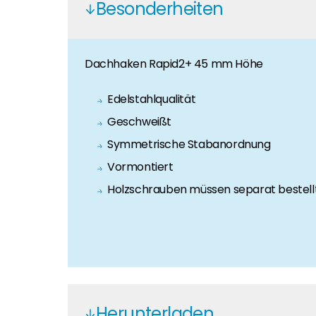
Besonderheiten
Karriere
Sie suchen nach einem Job in der Erneuerbaren Ene
Dachhaken Rapid2+ 45 mm Höhe
Hauseigentümer
Wenn Sie auf der Suche nach wichtigen Produkt- u
Edelstahlqualität
Geschweißt
Symmetrische Stabanordnung
Vormontiert
Holzschrauben müssen separat bestell
Herunterladen