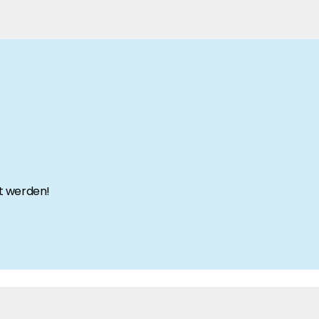
rgie Branche? Dann sind Sie bei uns richtig!
nd Brancheninformationen sind, werden Sie bei uns fündig.
t werden!