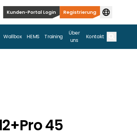
Kunden-Portal Login
Registrierung
Über
Wallbox
HEMS
Training
Kontakt
uns
Suche
bauten bis hin zu kommerziellen und
samte Spektrum ab.
2+Pro 45