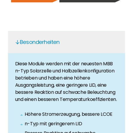
Finden Sie einen PV-Installateur in Ihrer
Unser Kunden-Portal bietet 24/7 Live-Preise,
Region
Produktverfügbarkeit und Dokumentation!
Sie sind Privatkunde und sind auf der Suche
nach einem passenden PV-Installateur? Dann
Karriere
sind Sie bei uns genau richtig.
Sie suchen nach einem Job in der
Erneuerbaren Energie Branche? Dann sind Sie
Besonderheiten
bei uns richtig!
Hauseigentümer
Diese Module werden mit der neuesten MBB
Wenn Sie auf der Suche nach wichtigen
n-Typ Solarzelle und Halbzellenkonfiguration
Produkt- und Brancheninformationen sind,
betrieben und haben eine höhere
werden Sie bei uns fündig.
Ausgangsleistung, eine geringere LID, eine
bessere Reaktion auf schwache Beleuchtung
und einen besseren Temperaturkoeffizienten.
Höhere Stromerzeugung, bessere LCOE
n-Typ mit geringerem LID