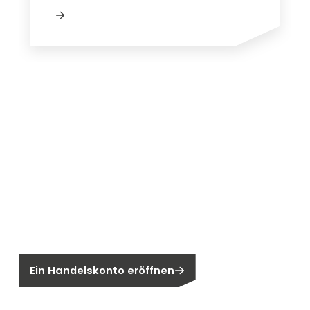
Neu bei Segen?
Sie sind noch kein Segen-Kunde?
Ein Handelskonto eröffnen
Sind Sie ein Endkunden?