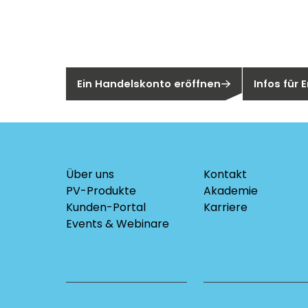
Sie sind noch kein Segen-Kunde?
Sind Sie ei
Ein Handelskonto eröffnen
Infos für
Über uns
Kontakt
PV-Produkte
Akademie
Kunden-Portal
Karriere
Events & Webinare