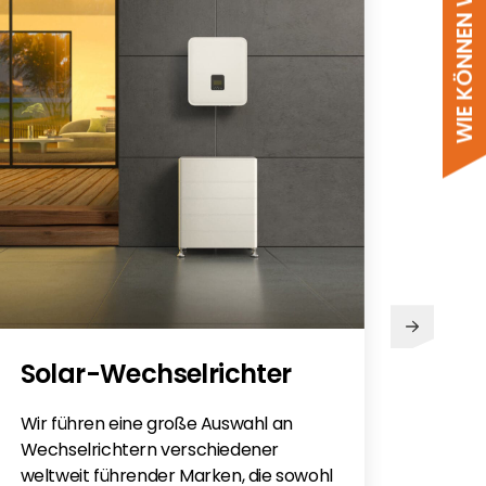
WIE KÖNNEN WIR HELFEN?
PV
Solar-Wechselrichter
Sie h
Sola
Wir führen eine große Auswahl an
monti
Wechselrichtern verschiedener
Flac
weltweit führender Marken, die sowohl