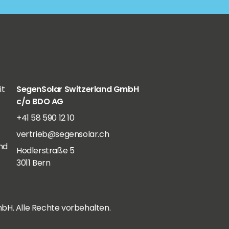
it
SegenSolar Switzerland GmbH
c/o BDO AG
+41 58 590 12 10
vertrieb@segensolar.ch
nd
Hodlerstraße 5
3011 Bern
bH. Alle Rechte vorbehalten.