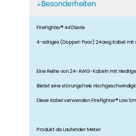
Besonderheiten
Karriere
Sie suchen nach einem Job in der Erneuerbaren Ene
FireFighter® 440Serie
Hauseigentümer
Wenn Sie auf der Suche nach wichtigen Produkt- u
4-adriges (Doppel-Paar) 24awg Kabel mit 
Eine Reihe von 24-AWG-Kabeln mit niedrig
Bietet eine störungsfreie Hochgeschwindig
Diese Kabel verwenden FireFighter® Low Smo
Produkt als Laufender Meter