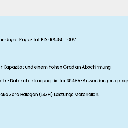
rgie Branche? Dann sind Sie bei uns richtig!
nd Brancheninformationen sind, werden Sie bei uns fündig.
niedriger Kapazität EIA-RS485 600V
er Kapazität und einem hohen Grad an Abschirmung.
keits-Datenübertragung, die für RS485-Anwendungen geeigne
ke Zero Halogen (LSZH) Leistungs Materialien.