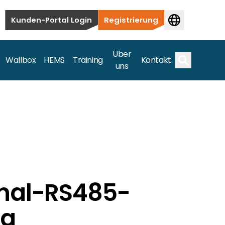
Kunden-Portal Login
Registrierung
Über
Wallbox
HEMS
Training
Kontakt
uns
Suche
bauten bis hin zu kommerziellen und
samte Spektrum ab.
inal-RS485-
ig