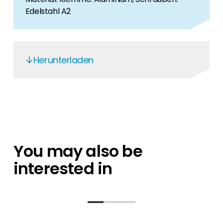
Edelstahl A2
Herunterladen
K2 Mounting Systems - DE
K2 Mounting Systems - EN
Garantiebedingungen K2 Systems - DE
K2 Performance
You may also be
K2-Production control
interested in