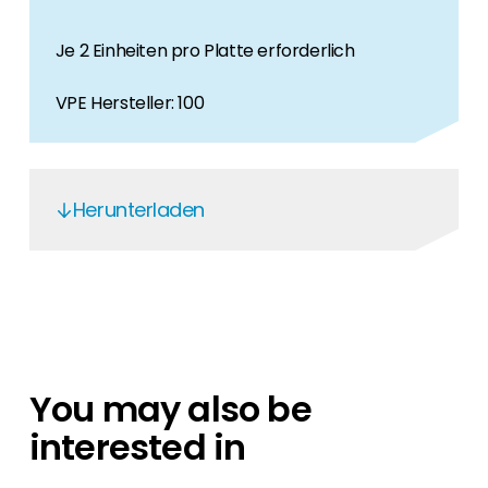
Je 2 Einheiten pro Platte erforderlich
VPE Hersteller: 100
Herunterladen
Schletter General Planning Installation
Autocalculator Software
SLT - CE Steal Structures
Designing a Schletter system
You may also be
Components Overview 2022
interested in
Schletter 25 Year Warranty
Komponenten Übersicht Schletter DEU