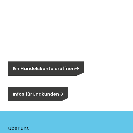
Neu bei Segen?
Sie sind noch kein Segen-Kunde?
Ein Handelskonto eröffnen
Sind Sie ein Endkunden?
Infos für Endkunden
Über uns