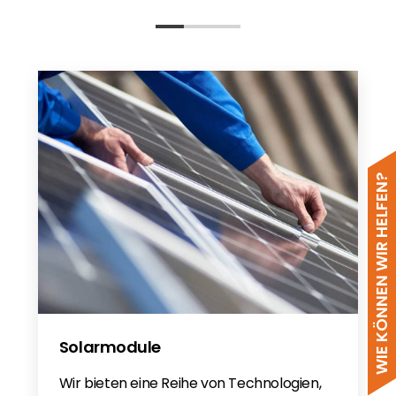
Schletter Modulmontage
Componenten Overzicht
Systemübersicht Dach und Fassade
CE certification for Steel
VDE Produktsicherheitsgesetz (ProdSG)
Product Safety Act
Schletter Components Overview
WIE KÖNNEN WIR HELFEN?
2018/19
Schletter 2023 EN
Schletter Components Overview 2022
EN
Schletter Komponentenuerbersicht
2023DE
Schletter 22
Solarmodule
Wir bieten eine Reihe von Technologien,