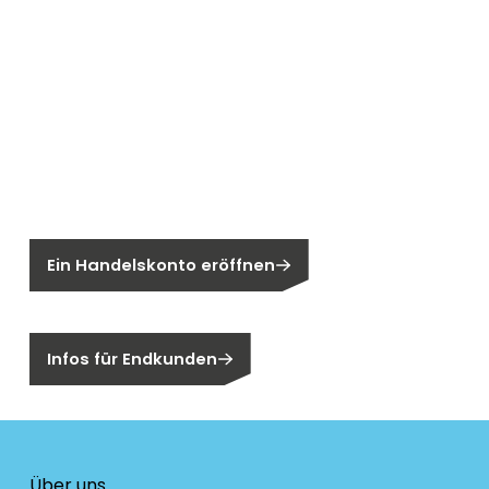
Neu bei Segen?
Sie sind noch kein Segen-Kunde?
Ein Handelskonto eröffnen
Sind Sie ein Endkunden?
Infos für Endkunden
Über uns