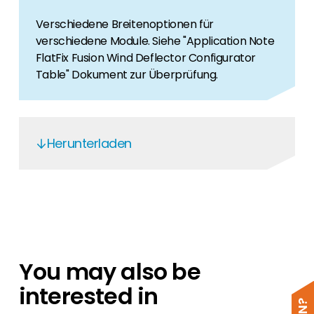
Verschiedene Breitenoptionen für
verschiedene Module. Siehe "Application Note
FlatFix Fusion Wind Deflector Configurator
Table" Dokument zur Überprüfung.
Herunterladen
Esdec
Esdec Declaration of Performance
Esdec FlatFix East West
Esdec FlatFix South
You may also be
FlatFix Fusion
interested in
Esdec checklist
ESD - FlatFix Fusion - EN