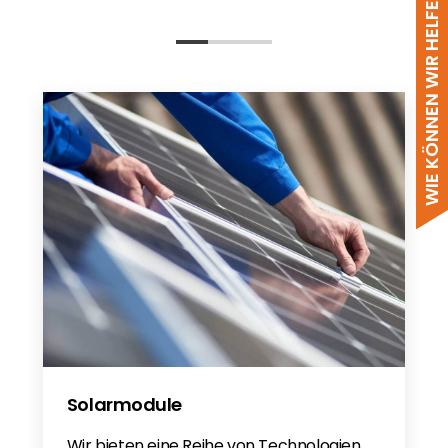
WIE KÖNNEN WIR HELFEN?
FlatFix Fusion Fire Resistance
FlatFix Fusion Wind Deflector
Configurator Table
Solarmodule
Wir bieten eine Reihe von Technologien,