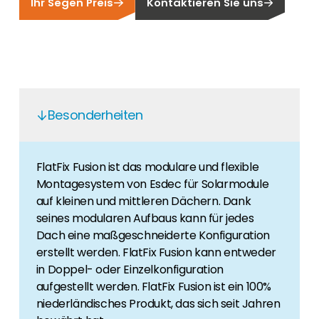
Finden Sie einen PV-Installateur in Ihrer
Ihr Segen Preis
Kontaktieren Sie uns
Unser Kunden-Portal bietet 24/7 Live-Preise,
Region
Produktverfügbarkeit und Dokumentation!
Sie sind Privatkunde und sind auf der Suche
nach einem passenden PV-Installateur? Dann
Karriere
sind Sie bei uns genau richtig.
Sie suchen nach einem Job in der
Erneuerbaren Energie Branche? Dann sind Sie
Besonderheiten
bei uns richtig!
Hauseigentümer
FlatFix Fusion ist das modulare und flexible
Wenn Sie auf der Suche nach wichtigen
Montagesystem von Esdec für Solarmodule
Produkt- und Brancheninformationen sind,
auf kleinen und mittleren Dächern. Dank
werden Sie bei uns fündig.
seines modularen Aufbaus kann für jedes
Dach eine maßgeschneiderte Konfiguration
erstellt werden. FlatFix Fusion kann entweder
in Doppel- oder Einzelkonfiguration
aufgestellt werden. FlatFix Fusion ist ein 100%
niederländisches Produkt, das sich seit Jahren