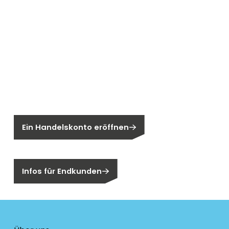
Neu bei Segen?
Sie sind noch kein Segen-Kunde?
Ein Handelskonto eröffnen
Sind Sie ein Endkunden?
Infos für Endkunden