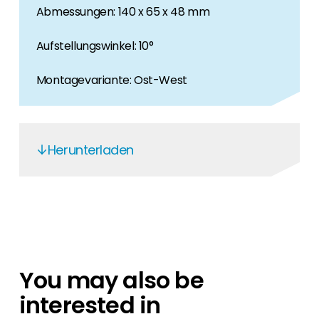
Abmessungen: 140 x 65 x 48 mm
Aufstellungswinkel: 10°
Montagevariante: Ost-West
Herunterladen
Renusol FS-Pro-10EW - DE
Renusol FS-Pro-10EW - EN
Renusol FS-Pro-10EW - DE
Renusol FS-Pro-10EW - EN
You may also be
Renusol 500232 10-S Eave support
interested in