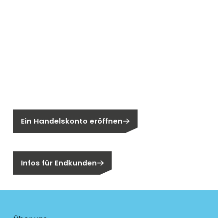
Neu bei Segen?
Sie sind noch kein Segen-Kunde?
Ein Handelskonto eröffnen
Sind Sie ein Endkunden?
Infos für Endkunden