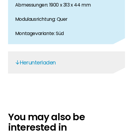
Abmessungen: 1900 x 313 x 44 mm
Modulausrichtung: Quer
Montagevariante: Süd
Herunterladen
Renusol FS-Pro-18S - DE
Renusol FS-Pro-18S - EN
Renusol FS-Pro-18S - DE
Renusol FS-Pro-18S - EN
You may also be
Renusol 500237/500242 18-S
interested in
Streamliner 2300/1900