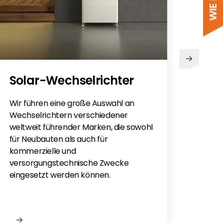
PV
Solar-Wechselrichter
Sie h
Sola
Wir führen eine große Auswahl an
monti
Wechselrichtern verschiedener
Flac
weltweit führender Marken, die sowohl
für e
für Neubauten als auch für
kommerzielle und
versorgungstechnische Zwecke
eingesetzt werden können.