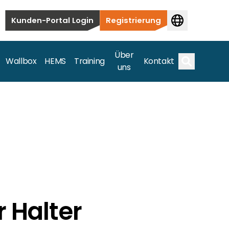
Kunden-Portal Login
Registrierung
Über
Wallbox
HEMS
Training
Kontakt
uns
Suche
bauten bis hin zu kommerziellen und
samte Spektrum ab.
r Halter