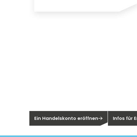
Neu bei Sege
Sie sind noch kein Segen-Kunde?
Sind Sie ei
Ein Handelskonto eröffnen
Infos für