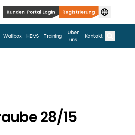
Kunden-Portal Login
Registrierung
Über
Wallbox
HEMS
Training
Kontakt
uns
Suche
bauten bis hin zu kommerziellen und
samte Spektrum ab.
aube 28/15