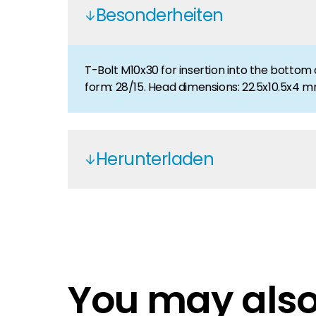
Karriere
Besonderheiten
Sie suchen nach einem Job in der Erneuerbaren Ene
Hauseigentümer
T-Bolt M10x30 for insertion into the bottom 
Wenn Sie auf der Suche nach wichtigen Produkt- u
form: 28/15. Head dimensions: 22.5x10.5x4 mm
Herunterladen
K2 Systems - EN
K2 Performance
K2-Production control
You may also 