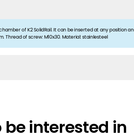
rgie Branche? Dann sind Sie bei uns richtig!
chamber of K2 SolidRail. It can be inserted at any position 
nd Brancheninformationen sind, werden Sie bei uns fündig.
. Thread of screw: M10x30. Material: stainlesteel
be interested in