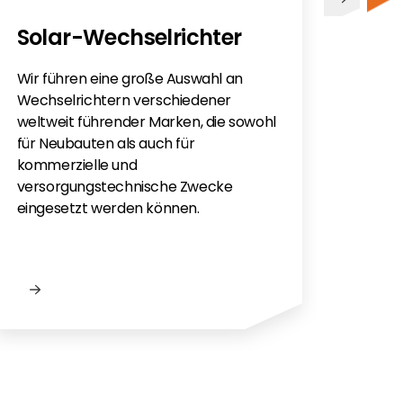
PV
Solar-Wechselrichter
Sie h
Sola
Wir führen eine große Auswahl an
monti
Wechselrichtern verschiedener
Flac
weltweit führender Marken, die sowohl
für e
für Neubauten als auch für
kommerzielle und
versorgungstechnische Zwecke
eingesetzt werden können.