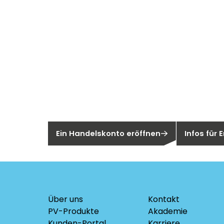
Neu bei Sege
Sie sind noch kein Segen-Kunde?
Sind Sie ei
Ein Handelskonto eröffnen
Infos für
Über uns
Kontakt
PV-Produkte
Akademie
Kunden-Portal
Karriere