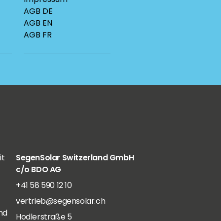
AGB DE
AGB EN
AGB FR
it
SegenSolar Switzerland GmbH
c/o BDO AG
+41 58 590 12 10
vertrieb@segensolar.ch
nd
Hodlerstraße 5