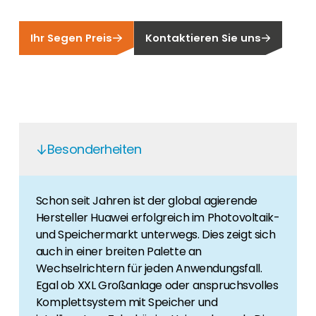
Finden Sie einen PV-Installateur in Ihrer
Unser Kunden-Portal bietet 24/7 Live-Preise,
Region
Produktverfügbarkeit und Dokumentation!
Sie sind Privatkunde und sind auf der Suche
Ihr Segen Preis
Kontaktieren Sie uns
nach einem passenden PV-Installateur? Dann
Karriere
sind Sie bei uns genau richtig.
Sie suchen nach einem Job in der
Erneuerbaren Energie Branche? Dann sind Sie
bei uns richtig!
Besonderheiten
Hauseigentümer
Wenn Sie auf der Suche nach wichtigen
Produkt- und Brancheninformationen sind,
werden Sie bei uns fündig.
Schon seit Jahren ist der global agierende
Hersteller Huawei erfolgreich im Photovoltaik-
und Speichermarkt unterwegs. Dies zeigt sich
auch in einer breiten Palette an
Wechselrichtern für jeden Anwendungsfall.
Egal ob XXL Großanlage oder anspruchsvolles
Komplettsystem mit Speicher und