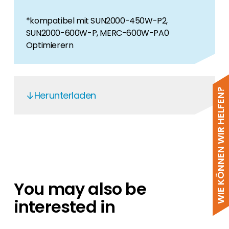
*kompatibel mit SUN2000-450W-P2,
SUN2000-600W-P, MERC-600W-PA0
Optimierern
WIE KÖNNEN WIR HELFEN?
Herunterladen
Huawei MAP0 - EN
Huawei MAP0 - DE
Huawei MAP0 Quick Guide
Huawei MAP0 - EN
You may also be
Huawei MAP0 - DE
interested in
Huawei MAP0
Huawei MAP0 - EN