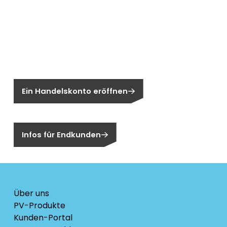
Neu bei Segen?
Sie sind noch kein Segen-Kunde?
Ein Handelskonto eröffnen
Sind Sie ein Endkunden?
Infos für Endkunden
Über uns
PV-Produkte
Kunden-Portal