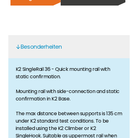
Finden Sie einen PV-Installateur in Ihrer
Unser Kunden-Portal bietet 24/7 Live-Preise,
Region
Produktverfügbarkeit und Dokumentation!
Sie sind Privatkunde und sind auf der Suche
nach einem passenden PV-Installateur? Dann
Karriere
sind Sie bei uns genau richtig.
Sie suchen nach einem Job in der
Erneuerbaren Energie Branche? Dann sind Sie
Besonderheiten
bei uns richtig!
Hauseigentümer
K2 SingleRail 36 - Quick mounting rail with
Wenn Sie auf der Suche nach wichtigen
static confirmation.
Produkt- und Brancheninformationen sind,
werden Sie bei uns fündig.
Mounting rail with side-connection and static
confirmation in K2 Base.
The max distance between supports is 135 cm
under K2 standard test conditions. To be
installed using the K2 Climber or K2
SingleHook. Suitable as uppermost rail when