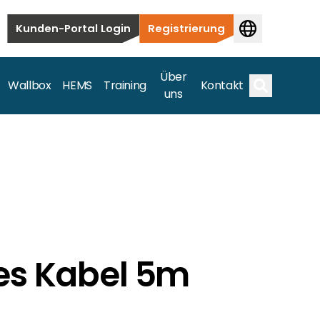
Kunden-Portal Login
Registrierung
Über
Wallbox
HEMS
Training
Kontakt
uns
Suche
bauten bis hin zu kommerziellen und
samte Spektrum ab.
es Kabel 5m