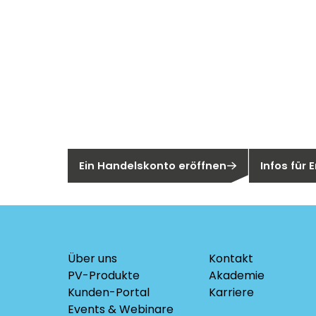
Neu bei Sege
Sie sind noch kein Segen-Kunde?
Sind Sie ei
Ein Handelskonto eröffnen
Infos für
Über uns
Kontakt
PV-Produkte
Akademie
Kunden-Portal
Karriere
Events & Webinare