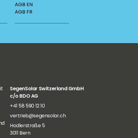
AGB EN
AGB FR
it
SegenSolar Switzerland GmbH
c/o BDO AG
+41 58 590 12 10
vertrieb@segensolar.ch
nd
Hodlerstraße 5
3011 Bern