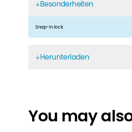
Besonderheiten
Karriere
Sie suchen nach einem Job in der Erneuerbaren Ene
Hauseigentümer
Snap-in lock
Wenn Sie auf der Suche nach wichtigen Produkt- u
Herunterladen
Brochure - All Products
Staubli - Brochure En
You may also 
Staubli - Brochure En
Connector MC4 with EVO2