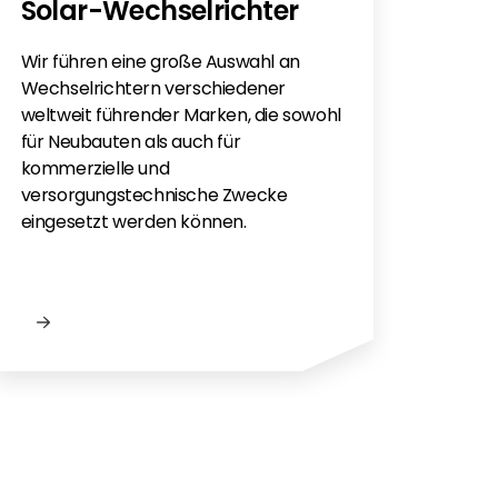
Solar-Wechselrichter
Sie h
Sola
Wir führen eine große Auswahl an
monti
Wechselrichtern verschiedener
Flac
weltweit führender Marken, die sowohl
für e
für Neubauten als auch für
kommerzielle und
versorgungstechnische Zwecke
eingesetzt werden können.