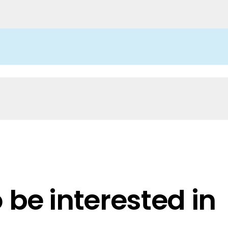
rgie Branche? Dann sind Sie bei uns richtig!
nd Brancheninformationen sind, werden Sie bei uns fündig.
be interested in