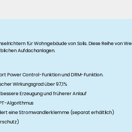
rgie Branche? Dann sind Sie bei uns richtig!
nd Brancheninformationen sind, werden Sie bei uns fündig.
hselrichtern für Wohngebäude von Solis. Diese Reihe von Wec
rblichen Aufdachanlagen.
Export Power Control-Funktion und DRM-Funktion.
scher Wirkungsgrad über 97,1%
 bessere Erzeugung und früherer Anlauf
PT-Algorithmus
ert eine Stromwandlerklemme (separat erhältlich)
erschutz)