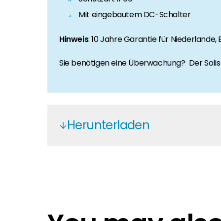
Mit eingebautem DC-Schalter
Hinweis
: 10 Jahre Garantie für Niederlande, 
Sie benötigen eine Überwachung? Der Solis W
Herunterladen
Solis C10-11 1P(2.5-6)K-4G & S5-G
Solis S6-GR1P2.5-6K G99NI
Garantie 2022
Gwarancja 2022