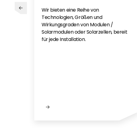
Solis S6-GR1P(2.5-6)K - DE
Wir bieten eine Reihe von
Solis Garantiezeitverlängerung vi
Technologien, Größen und
Solis Warranty Europe 2025 EN No
Wirkungsgraden von Modulen /
Solarmodulen oder Solarzellen, bereit
für jede Installation.