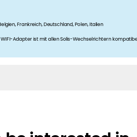
Belgien, Frankreich, Deutschland, Polen, Italien
IFI-Adapter ist mit allen Solis-Wechselrichtern kompatibel, 
R1P(2.5-6)K & S6-GR1P(2.5-6)K