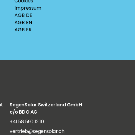
Cookies
Impressum
AGB DE
AGB EN
AGB FR
it
SegenSolar Switzerland GmbH
c/o BDO AG
+41 58 590 12 10
vertrieb@segensolar.ch