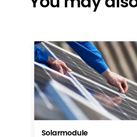
You may also 
Solis 10 year 2022 - DE
Solis 10 year 2022 - PL
Solis S6-GR1P-2.5-6K
Solis S6-GR1P-2.5-6K UK
70 % Einstellung Beschreibung
Solis S6-GR1P(2.5-6)K
SOL-5.0-S6-DT-DC
Solis S6-GR1P(2.5-6)K - EN
Europa 2023 - DE
Solis_Inveter_Warranty_Global -
SOLIS_S6-GR1PK-S G99/1-9
SOLIS_S6-GR1PK-S G99/1-9
Solis Service Sheet
Solis Service Sheet
Solis S6-GR1P(2.5-6)K - DE
Solarmodule