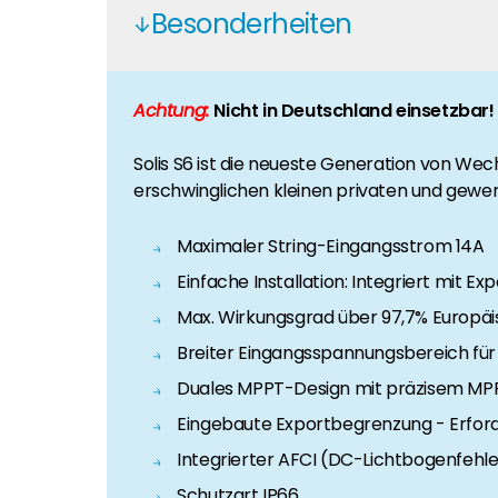
Karriere
Besonderheiten
Sie suchen nach einem Job in der Erneuerbaren Ene
Hauseigentümer
Achtung:
Nicht in Deutschland einsetzbar!
Wenn Sie auf der Suche nach wichtigen Produkt- u
Solis S6 ist die neueste Generation von Wec
erschwinglichen kleinen privaten und gewe
Maximaler String-Eingangsstrom 14A
Einfache Installation: Integriert mit 
Max. Wirkungsgrad über 97,7% Europäi
Breiter Eingangsspannungsbereich für
Duales MPPT-Design mit präzisem MP
Eingebaute Exportbegrenzung - Erford
Integrierter AFCI (DC-Lichtbogenfehl
Schutzart IP66