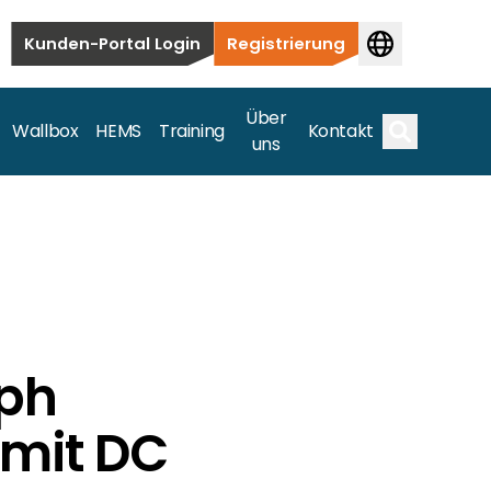
Kunden-Portal Login
Registrierung
Über
Wallbox
HEMS
Training
Kontakt
uns
Suche
bauten bis hin zu kommerziellen und
1ph
samte Spektrum ab.
 mit DC