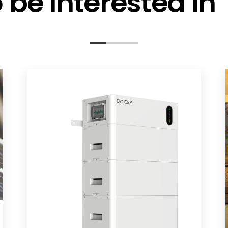
be interested in
 EN