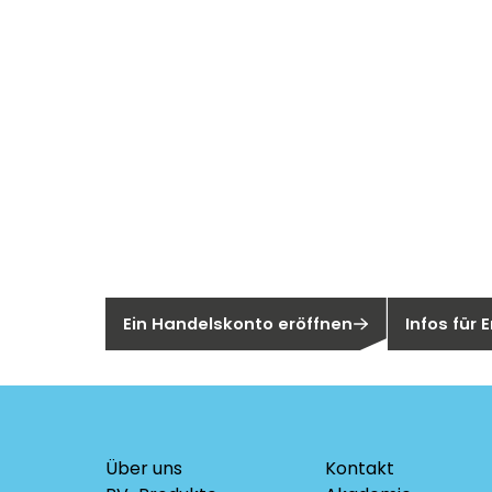
Neu bei Sege
Sie sind noch kein Segen-Kunde?
Sind Sie ei
Ein Handelskonto eröffnen
Infos für
Über uns
Kontakt