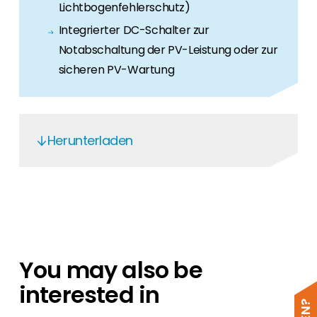
Lichtbogenfehlerschutz)
Integrierter DC-Schalter zur
Notabschaltung der PV-Leistung oder zur
sicheren PV-Wartung
Herunterladen
Solis C10-11 mini-(700-3600)-4G & S5-
GR1P(0.7-3.6)K-M & S6-GR1P(0.7-
3.6)K-M
S6-GR1P(0.7-3.6)K-M - EN
You may also be
S6-GR1P(0.7-3.6)K-M
interested in