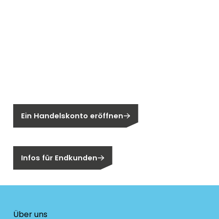
Neu bei Segen?
Sie sind noch kein Segen-Kunde?
Ein Handelskonto eröffnen
Sind Sie ein Endkunden?
Infos für Endkunden
Über uns