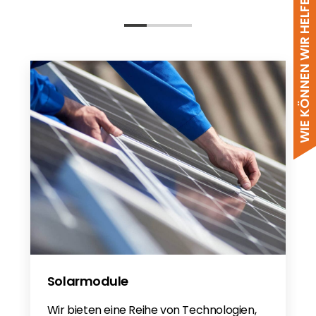
WIE KÖNNEN WIR HELFEN?
NI
NI
Garantie 2022
Gwarancja 2022
Solis 10 year 2022 - DE
Solis 10 year 2022 - PL
70 % Einstellung Beschreibung
SOL-2.0-MINI-S6-DC
Solis Mini (700-3600) 4G S6 DE
Residential Protection Matrix
Solis S6 MINI
Solarmodule
Solis Africa 2025
Wir bieten eine Reihe von Technologien,
Solis AC Couple - Frequency Shift