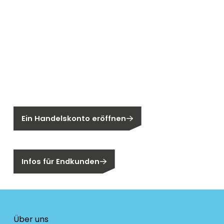
Neu bei Segen?
Sie sind noch kein Segen-Kunde?
Ein Handelskonto eröffnen
Sind Sie ein Endkunden?
Infos für Endkunden
Über uns