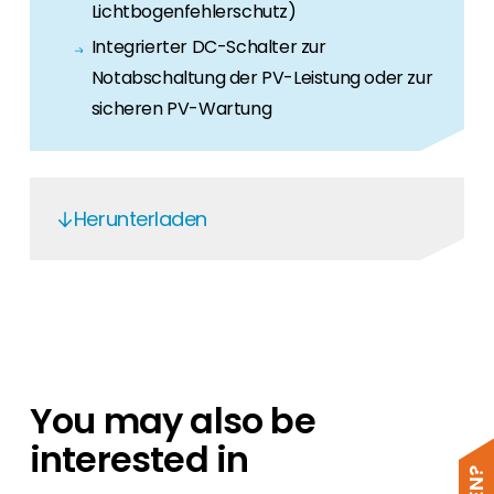
Lichtbogenfehlerschutz)
Integrierter DC-Schalter zur
Notabschaltung der PV-Leistung oder zur
sicheren PV-Wartung
Herunterladen
Solis C10-11 mini-(700-3600)-4G & S5-
GR1P(0.7-3.6)K-M & S6-GR1P(0.7-
3.6)K-M
S6-GR1P(0.7-3.6)K-M - EN
You may also be
S6-GR1P(0.7-3.6)K-M
interested in