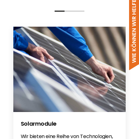
WIE KÖNNEN WIR HELFEN?
NI
NI
Garantie 2022
Gwarancja 2022
Solis 10 year 2022 - DE
Solis 10 year 2022 - PL
70 % Einstellung Beschreibung
SOL-3.6-MINI-S6-DC
Solis Mini (700-3600) 4G S6 DE
S6-GR1P(0.6-3.6)K-M - DE
Solis Inverters - RCD -
Recommendation
Solarmodule
Europa 2023 - DE
Wir bieten eine Reihe von Technologien,
Fully type tested device for compliance