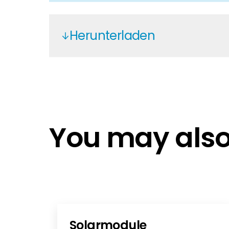
Herunterladen
Solis-S1-W4G-ST_GBR_V1,1_202
Solis_Manual_S1-W4G-ST(USB)_
Solis Warranty Europe 2025 EN No
Solis S1-W4G-ST Data Logger - DE
You may also 
Solis S1-W4G-ST Data Logger - NL
Solis S1-W4G-ST Data Logger - S
Solis S1-W4G-ST Data Logger - PL
Solarmodule