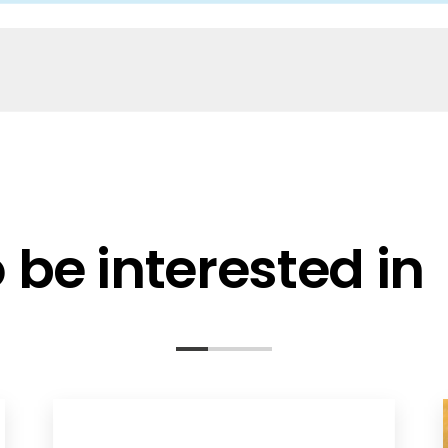
4_03
V1.0
n UK
be interested in
WE