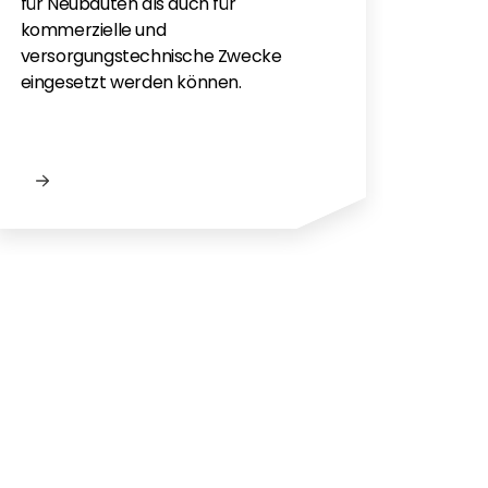
für e
für Neubauten als auch für
kommerzielle und
versorgungstechnische Zwecke
eingesetzt werden können.