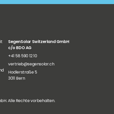
it
SegenSolar Switzerland GmbH
c/o BDO AG
+41 58 590 12 10
vertrieb@segensolar.ch
nd
Hodlerstraße 5
3011 Bern
bH. Alle Rechte vorbehalten.