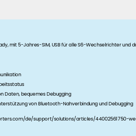
rgie Branche? Dann sind Sie bei uns richtig!
nd Brancheninformationen sind, werden Sie bei uns fündig.
d ready, mit 5-Jahres-SIM, USB für alle S6-Wechselrichter und 
unikation
beitsstatus
von Daten, bequemes Debugging
nterstützung von Bluetooth-Nahverbindung und Debugging
sinverters.com/de/support/solutions/articles/44002561750-w