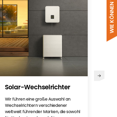
WIE KÖNNEN WIR HELFEN?
PV
Solar-Wechselrichter
Sie h
Sola
Wir führen eine große Auswahl an
monti
Wechselrichtern verschiedener
Flac
weltweit führender Marken, die sowohl