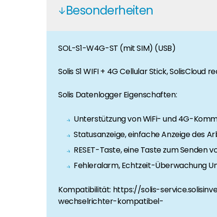
Karriere
Besonderheiten
Sie suchen nach einem Job in der Erneuerbaren Ene
Hauseigentümer
SOL-S1-W4G-ST (mit SIM) (USB)
Wenn Sie auf der Suche nach wichtigen Produkt- u
Solis S1 WIFI + 4G Cellular Stick, SolisClou
Solis Datenlogger Eigenschaften:
Unterstützung von WiFi- und 4G-Komm
Statusanzeige, einfache Anzeige des Ar
RESET-Taste, eine Taste zum Senden 
Fehleralarm, Echtzeit-Überwachung U
Kompatibilität: https://solis-service.soli
wechselrichter-kompatibel-