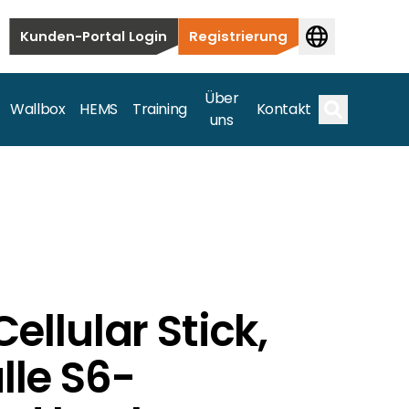
Kunden-Portal Login
Registrierung
Über
Wallbox
HEMS
Training
Kontakt
uns
Suche
bauten bis hin zu kommerziellen und
Cellular Stick,
samte Spektrum ab.
lle S6-