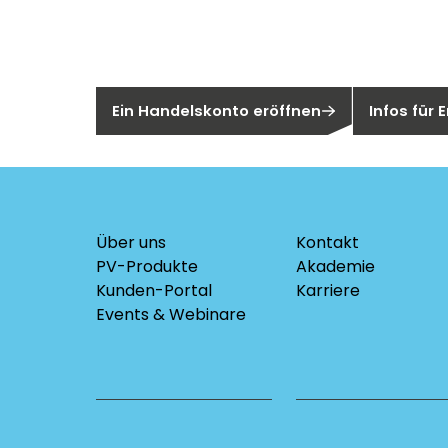
Sie sind noch kein Segen-Kunde?
Sind Sie ei
Ein Handelskonto eröffnen
Infos für
Über uns
Kontakt
PV-Produkte
Akademie
Kunden-Portal
Karriere
Events & Webinare