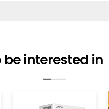
n UK
be interested in
ompatibility - EN