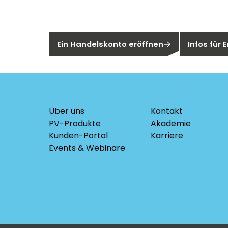
Sie sind noch kein Segen-Kunde?
Sind Sie ei
Ein Handelskonto eröffnen
Infos für
Über uns
Kontakt
PV-Produkte
Akademie
Kunden-Portal
Karriere
Events & Webinare