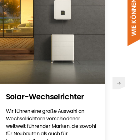
PV
Solar-Wechselrichter
Sie h
Sola
Wir führen eine große Auswahl an
monti
Wechselrichtern verschiedener
Flac
weltweit führender Marken, die sowohl
für e
für Neubauten als auch für