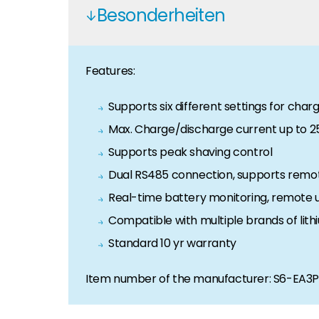
Karriere
Besonderheiten
Sie suchen nach einem Job in der Erneuerbaren Ene
Hauseigentümer
Features:
Wenn Sie auf der Suche nach wichtigen Produkt- u
Supports six different settings for char
Max. Charge/discharge current up to 2
Supports peak shaving control
Dual RS485 connection, supports remo
Real-time battery monitoring, remote u
Compatible with multiple brands of lit
Standard 10 yr warranty
Item number of the manufacturer: S6-EA