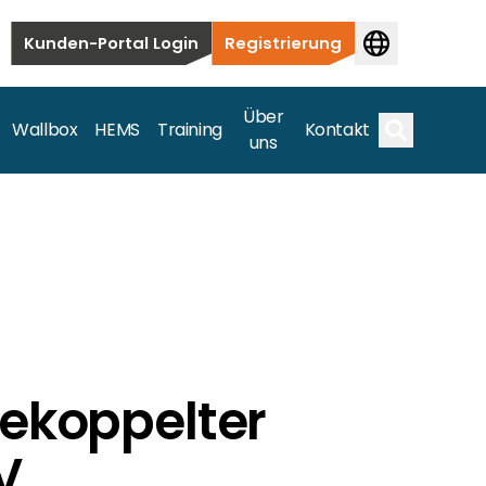
Kunden-Portal Login
Registrierung
Über
Wallbox
HEMS
Training
Kontakt
uns
Suche
bauten bis hin zu kommerziellen und
samte Spektrum ab.
gekoppelter
V