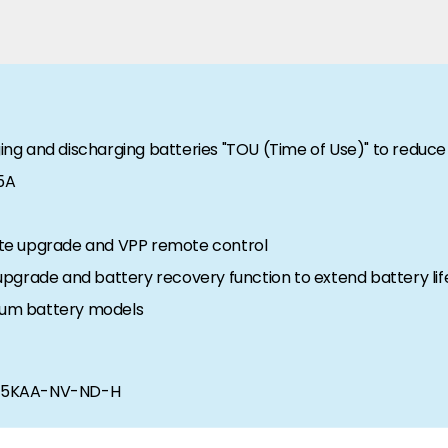
rgie Branche? Dann sind Sie bei uns richtig!
nd Brancheninformationen sind, werden Sie bei uns fündig.
ging and discharging batteries "TOU (Time of Use)" to reduce y
5A
te upgrade and VPP remote control
pgrade and battery recovery function to extend battery lif
hium battery models
3P5KAA-NV-ND-H