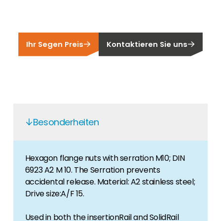
Finden Sie einen PV-Installateur in Ihrer
Unser Kunden-Portal bietet 24/7 Live-Preise,
Region
Produktverfügbarkeit und Dokumentation!
Sie sind Privatkunde und sind auf der Suche
nach einem passenden PV-Installateur? Dann
Ihr Segen Preis
Kontaktieren Sie uns
Karriere
sind Sie bei uns genau richtig.
Sie suchen nach einem Job in der
Erneuerbaren Energie Branche? Dann sind Sie
bei uns richtig!
Hauseigentümer
Wenn Sie auf der Suche nach wichtigen
Besonderheiten
Produkt- und Brancheninformationen sind,
werden Sie bei uns fündig.
Hexagon flange nuts with serration M10; DIN
6923 A2 M 10. The Serration prevents
accidental release. Material: A2 stainless steel;
Drive size:A/F 15.
Used in both the insertionRail and SolidRail