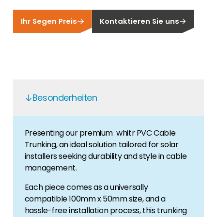
Finden Sie einen PV-Installateur in Ihrer
Unser Kunden-Portal bietet 24/7 Live-Preise,
Region
Produktverfügbarkeit und Dokumentation!
Ihr Segen Preis
Kontaktieren Sie uns
Sie sind Privatkunde und sind auf der Suche
nach einem passenden PV-Installateur? Dann
Karriere
sind Sie bei uns genau richtig.
Sie suchen nach einem Job in der
Erneuerbaren Energie Branche? Dann sind Sie
bei uns richtig!
Besonderheiten
Hauseigentümer
Wenn Sie auf der Suche nach wichtigen
Produkt- und Brancheninformationen sind,
Presenting our premium whitr PVC Cable
werden Sie bei uns fündig.
Trunking, an ideal solution tailored for solar
installers seeking durability and style in cable
management.
Each piece comes as a universally
compatible 100mm x 50mm size, and a
hassle-free installation process, this trunking