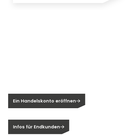
Neu bei Segen?
Sie sind noch kein Segen-Kunde?
Ein Handelskonto eröffnen
Sind Sie ein Endkunden?
Infos für Endkunden