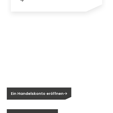
Neu bei Segen?
Sie sind noch kein Segen-Kunde?
Ein Handelskonto eröffnen
Sind Sie ein Endkunden?