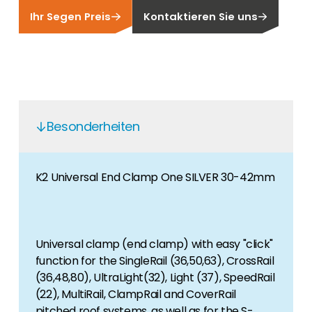
Finden Sie einen PV-Installateur in Ihrer
Unser Kunden-Portal bietet 24/7 Live-Preise,
Ihr Segen Preis
Kontaktieren Sie uns
Region
Produktverfügbarkeit und Dokumentation!
Sie sind Privatkunde und sind auf der Suche
nach einem passenden PV-Installateur? Dann
Karriere
sind Sie bei uns genau richtig.
Sie suchen nach einem Job in der
Erneuerbaren Energie Branche? Dann sind Sie
bei uns richtig!
Besonderheiten
Hauseigentümer
Wenn Sie auf der Suche nach wichtigen
K2 Universal End Clamp One SILVER 30-42mm
Produkt- und Brancheninformationen sind,
werden Sie bei uns fündig.
Universal clamp (end clamp) with easy "click"
function for the SingleRail (36,50,63), CrossRail
(36,48,80), UltraLight(32), Light (37), SpeedRail
(22), MultiRail, ClampRail and CoverRail
pitched roof systems, as well as for the S-