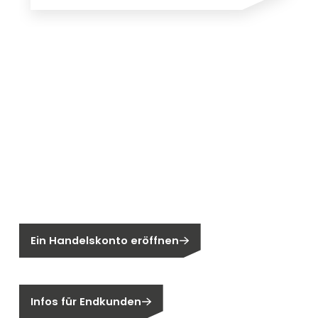
Neu bei Segen?
Sie sind noch kein Segen-Kunde?
Ein Handelskonto eröffnen
Sind Sie ein Endkunden?
Infos für Endkunden