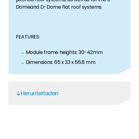
Domeand D-Dome flat roof systems.
FEATURES:
Module frame heights: 30-42mm
Dimensions: 65 x 33 x 66.8 mm
Herunterladen
k2_guarantee_terms
matrix-k2-pitched-roof-systems-en
K2 2002514