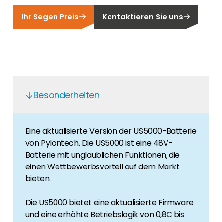
Finden Sie einen PV-Installateur in Ihrer
Unser Kunden-Portal bietet 24/7 Live-Preise,
Region
Ihr Segen Preis
Kontaktieren Sie uns
Produktverfügbarkeit und Dokumentation!
Sie sind Privatkunde und sind auf der Suche
nach einem passenden PV-Installateur? Dann
Karriere
sind Sie bei uns genau richtig.
Sie suchen nach einem Job in der
Erneuerbaren Energie Branche? Dann sind Sie
bei uns richtig!
Besonderheiten
Hauseigentümer
Wenn Sie auf der Suche nach wichtigen
Produkt- und Brancheninformationen sind,
Eine aktualisierte Version der US5000-Batterie
werden Sie bei uns fündig.
von Pylontech. Die US5000 ist eine 48V-
Batterie mit unglaublichen Funktionen, die
einen Wettbewerbsvorteil auf dem Markt
bieten.
Die US5000 bietet eine aktualisierte Firmware
und eine erhöhte Betriebslogik von 0,8C bis