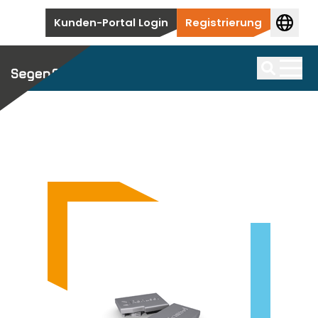
Zum Inhalt springen
Kunden-Portal Login
Registrierung
Solarmodule
Bei uns finden Sie eine grosse Auswahl an
Batteriespeicher
Suche
erstklassigen Solarmodulen
Wir bieten Ihnen für jeden Einsatzzweck den
Produkte nach Hersteller
Wechselrichter
passenden Solarspeicher an.
Hier finden Sie eine Übersicht unserer Top-
Solarmodul Hersteller.
Wir führen eine grosse Auswahl an Wechselrichtern,
Produkte nach Hersteller
PV Montagesystem
die für alle Arten von Installationen verwendet
Wir haben Solarspeicher von führenden
Zubehör
werden, von Neubauten bis hin zu kommerziellen und
Herstellern für Sie im Portfolio.
Ergänzende Produkte für Ihre Installation.
Von traditionellen Aufdachanlagen für
versorgungstechnischen Anwendungen.
Wallbox
Privathaushalte bis hin zu groß angelegten
Zubehör
Bodenanlagen decken wir das gesamte Spektrum
Produkte nach Hersteller
Ergänzende Produkte für Ihre Installation.
Bei uns finden Sie eine erstklassige Auswahl an
ab.
Hier finden Sie unsere erstklassigen
HEMS
Wallboxen für neue und bestehende PV-Anlagen an.