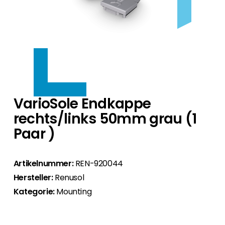
Wechselrichter Hersteller.
Produkte nach Hersteller
Bei uns finden Sie eine erstklassige Auswahl an HEMS
Produkte nach Hersteller
Bei uns finden Sie für jedes Dach das passende
Training
Zubehör
Systemen für neue und bestehende PV-Anlagen an.
Wir bieten Ihnen eine Auswahl an Wallboxen,
Montagesystem.
Ergänzende Produkte für Ihre Installation.
die sich ideal für den Deutschen Markt eignen.
Besuchen Sie uns das ganze Jahr über auf
Produkte nach Hersteller
Über uns
Zubehör
Fachmessen, bei Kundenveranstaltungen und
HEMS optimieren Solarstromnutzung im Haus –
Zubehör
Ergänzende Produkte für Ihre Installation.
Roadshows, melden Sie sich für regelmäßige
für mehr Autarkie, Effizienz und
Ergänzende Produkte für Ihre Installation.
Wir sind seit 10 Jahren persönlich für Sie da und liefern
Webinare an und registrieren Sie sich für die
Kostenersparnis.
Kontakt
Ihnen die besten PV-Produkte.
VarioSole Endkappe
Akademie.
rechts/links 50mm grau (1
Werden Sie als PV-Profi noch heute Segen Partner.
Über uns
Events & Webinare
Paar )
Für Endkunden bieten wir den Kontakt zu einem
Bei uns haben Sie von Anfang an den
Wir sind gerne unterwegs, also finden Sie
Segen Fachpartner aus Ihrer Region.
persönlichen Kontakt zu allen Abteilungen und
heraus, wo Sie sich uns anschliessen können,
finden ein marktgerechtes Portfolio.
oder nutzen Sie unsere kostenlosen
Artikelnummer:
REN-920044
Segen Partner werden
Schulungen und Webinare.
Hersteller:
Renusol
Sie sind ein PV-Profi? Dann werden Sie noch
Segen Team
heute Segen Partner und profitieren Sie von
Kategorie:
Mounting
Lernen Sie unsere PV-Experten kennen.
unseren Vorteilen!
Kunden-Portal