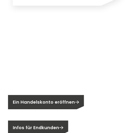
Neu bei Segen?
Sie sind noch kein Segen-Kunde?
Ein Handelskonto eröffnen
Sind Sie ein Endkunden?
Infos für Endkunden