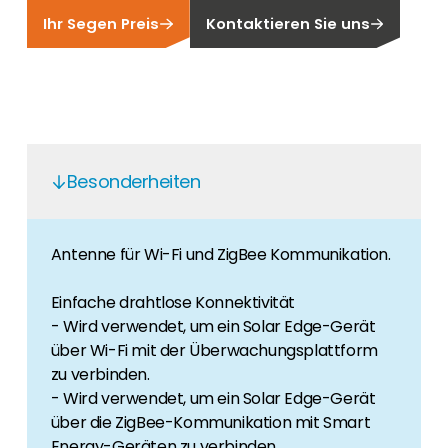
Finden Sie einen PV-Installateur in Ihrer
Unser Kunden-Portal bietet 24/7 Live-Preise,
Ihr Segen Preis
Kontaktieren Sie uns
Region
Produktverfügbarkeit und Dokumentation!
Sie sind Privatkunde und sind auf der Suche
nach einem passenden PV-Installateur? Dann
Karriere
sind Sie bei uns genau richtig.
Sie suchen nach einem Job in der
Erneuerbaren Energie Branche? Dann sind Sie
bei uns richtig!
Besonderheiten
Hauseigentümer
Wenn Sie auf der Suche nach wichtigen
Antenne für Wi-Fi und ZigBee Kommunikation.
Produkt- und Brancheninformationen sind,
werden Sie bei uns fündig.
Einfache drahtlose Konnektivität
- Wird verwendet, um ein Solar Edge-Gerät
über Wi-Fi mit der Überwachungsplattform
zu verbinden.
- Wird verwendet, um ein Solar Edge-Gerät
über die ZigBee-Kommunikation mit Smart
Energy-Geräten zu verbinden.