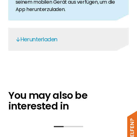
seinem mobilen Gerät aus verfügen, um die
App herunterzuladen.
Herunterladen
SE ZigBee WiFi Antenna
SE ZigBee WiFi Antenna
Solar Edge May 2020
SolarEdge Limited Warranty (Dec 2023)
You may also be
interested in