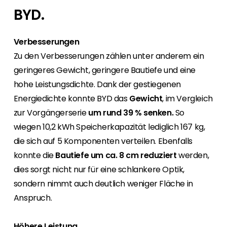
Finden Sie einen PV-Installateur in Ihrer
Unser Kunden-Portal bietet 24/7 Live-Preise,
BYD.
Region
Produktverfügbarkeit und Dokumentation!
Sie sind Privatkunde und sind auf der Suche
nach einem passenden PV-Installateur? Dann
Verbesserungen
Karriere
sind Sie bei uns genau richtig.
Zu den Verbesserungen zählen unter anderem ein
Sie suchen nach einem Job in der
geringeres Gewicht, geringere Bautiefe und eine
Erneuerbaren Energie Branche? Dann sind Sie
bei uns richtig!
hohe Leistungsdichte. Dank der gestiegenen
Energiedichte konnte BYD das
Gewicht
, im Vergleich
Hauseigentümer
zur Vorgängerserie
um rund 39 % senken.
So
Wenn Sie auf der Suche nach wichtigen
wiegen 10,2 kWh Speicherkapazität lediglich 167 kg,
Produkt- und Brancheninformationen sind,
die sich auf 5 Komponenten verteilen. Ebenfalls
werden Sie bei uns fündig.
konnte die
Bautiefe um ca. 8 cm reduziert
werden,
dies sorgt nicht nur für eine schlankere Optik,
sondern nimmt auch deutlich weniger Fläche in
Anspruch.
Höhere Leistung